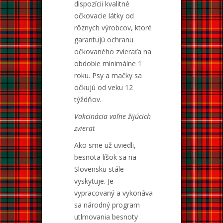
dispozícii kvalitné
očkovacie látky od
rôznych výrobcov, ktoré
garantujú ochranu
očkovaného zvieraťa na
obdobie minimálne 1
roku. Psy a mačky sa
očkujú od veku 12
týždňov.
Vakcinácia voľne žijúcich
zvierat
Ako sme už uviedli,
besnota líšok sa na
Slovensku stále
vyskytuje. Je
vypracovaný a vykonáva
sa národný program
utlmovania besnoty