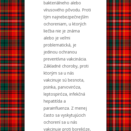
bakteriálneho alebo
vírusového pôvodu. Proti
tým najnebezpečnejším
ochoreniam, u ktorých
liečba nie je známa
alebo je veľmi
problematická, je
jedinou ochranou
preventívna vakcinácia.
Základné choroby, proti
ktorým sa u nás
vakcinuje sú besnota,
psinka, parvoviróza,
leptospiróza, infekčná
hepatitída a
parainfluenza. Z menej
často sa vyskytujúcich
ochorení sa u nás
vakcinuje proti borelióze,