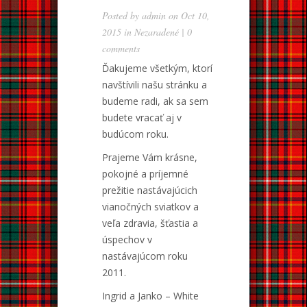
Posted by
admin
on Oct 10,
2015 in
Nezaradené
|
0
comments
Ďakujeme všetkým, ktorí
navštívili našu stránku a
budeme radi, ak sa sem
budete vracať aj v
budúcom roku.
Prajeme Vám krásne,
pokojné a príjemné
prežitie nastávajúcich
vianočných sviatkov a
veľa zdravia, šťastia a
úspechov v
nastávajúcom roku
2011.
Ingrid a Janko – White