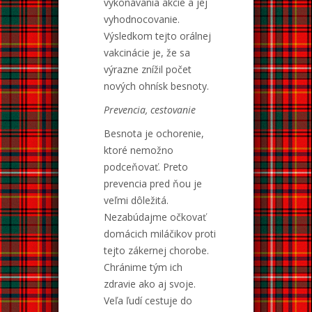
vykonávania akcie a jej
vyhodnocovanie.
Výsledkom tejto orálnej
vakcinácie je, že sa
výrazne znížil počet
nových ohnísk besnoty.
Prevencia, cestovanie
Besnota je ochorenie,
ktoré nemožno
podceňovať. Preto
prevencia pred ňou je
veľmi dôležitá.
Nezabúdajme očkovať
domácich miláčikov proti
tejto zákernej chorobe.
Chránime tým ich
zdravie ako aj svoje.
Veľa ľudí cestuje do