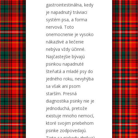
gastrointestinálna, kedy
je napadnutý tráviaci
systém psa, a forma
nervová. Toto
onemocnenie je vysoko
nákazlivé a liečenie
nebýva vždy účinné.
Najčastejšie bývajú
psinkou napadnuté
šteňatá a mladé psy do
jedného roku, nevyhýba
sa však ani psom
starším. Presná
diagnostika psinky nie je
jednoduchá, pretože
existuje mnoho nemocí,
ktoré svojim priebehom
psinke zodpovedajú.
Tieto sa niekedy zhrňujú