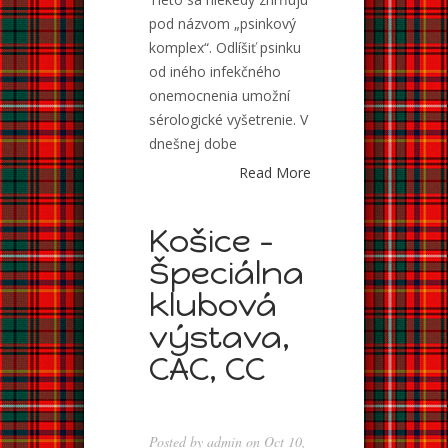
pod názvom „psinkový
komplex“. Odlíšiť psinku
od iného infekčného
onemocnenia umožní
sérologické vyšetrenie. V
dnešnej dobe
Read More
Košice –
Špeciálna
klubová
výstava,
CAC, CC
Posted by
admin
on Oct 10,