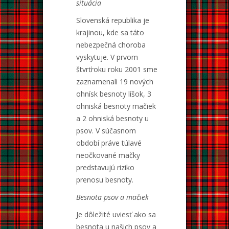
situácia
Slovenská republika je
krajinou, kde sa táto
nebezpečná choroba
vyskytuje. V prvom
štvrťroku roku 2001 sme
zaznamenali 19 nových
ohnísk besnoty líšok, 3
ohniská besnoty mačiek
a 2 ohniská besnoty u
psov. V súčasnom
období práve túlavé
neočkované mačky
predstavujú riziko
prenosu besnoty.
Besnota psov a mačiek
Je dôležité uviesť ako sa
besnota u našich psov a