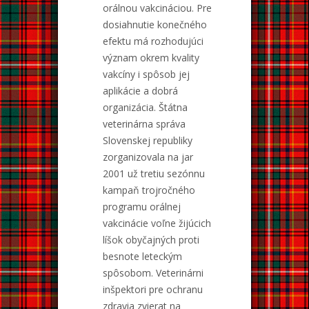
orálnou vakcináciou. Pre
dosiahnutie konečného
efektu má rozhodujúci
význam okrem kvality
vakcíny i spôsob jej
aplikácie a dobrá
organizácia. Štátna
veterinárna správa
Slovenskej republiky
zorganizovala na jar
2001 už tretiu sezónnu
kampaň trojročného
programu orálnej
vakcinácie voľne žijúcich
líšok obyčajných proti
besnote leteckým
spôsobom. Veterinárni
inšpektori pre ochranu
zdravia zvierat na