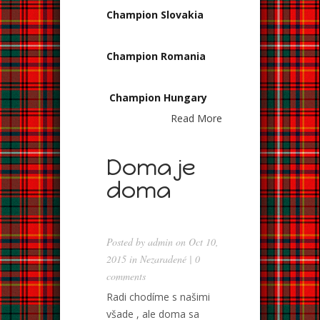
Champion Slovakia
Champion Romania
Champion Hungary
Read More
Doma je
doma
Posted by
admin
on Oct 10,
2015 in
Nezaradené
|
0
comments
Radi chodíme s našimi
všade , ale doma sa