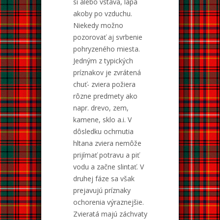
si alebo vstáva, lapá
akoby po vzduchu.
Niekedy možno
pozorovať aj svrbenie
pohryzeného miesta.
Jedným z typických
príznakov je zvrátená
chuť- zviera požiera
rôzne predmety ako
napr. drevo, zem,
kamene, sklo a.i. V
dôsledku ochrnutia
hltana zviera nemôže
prijímať potravu a piť
vodu a začne slintať. V
druhej fáze sa však
prejavujú príznaky
ochorenia výraznejšie.
Zvieratá majú záchvaty