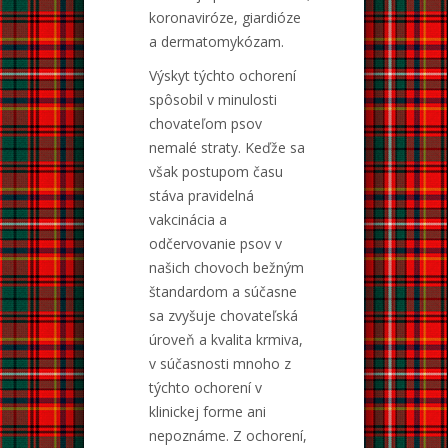
koronaviróze, giardióze
a dermatomykózam.
Výskyt týchto ochorení
spôsobil v minulosti
chovateľom psov
nemalé straty. Keďže sa
však postupom času
stáva pravidelná
vakcinácia a
odčervovanie psov v
našich chovoch bežným
štandardom a súčasne
sa zvyšuje chovateľská
úroveň a kvalita krmiva,
v súčasnosti mnoho z
týchto ochorení v
klinickej forme ani
nepoznáme. Z ochorení,