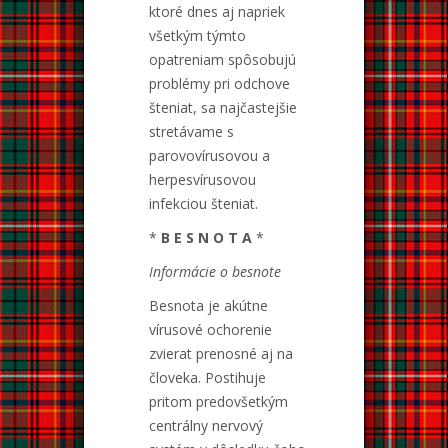
ktoré dnes aj napriek
všetkým týmto
opatreniam spôsobujú
problémy pri odchove
šteniat, sa najčastejšie
stretávame s
parovovírusovou a
herpesvírusovou
infekciou šteniat.
*
B E S N O T A
*
Informácie o besnote
Besnota je akútne
vírusové ochorenie
zvierat prenosné aj na
človeka. Postihuje
pritom predovšetkým
centrálny nervový