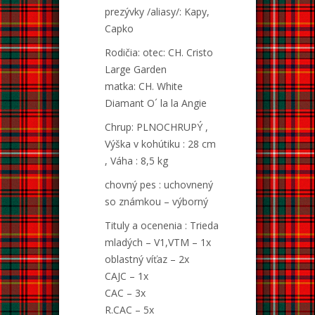
prezývky /aliasy/: Kapy,
Capko
Rodičia: otec: CH. Cristo
Large Garden
matka: CH. White
Diamant O´ la la Angie
Chrup: PLNOCHRUPÝ ,
Výška v kohútiku : 28 cm
, Váha : 8,5 kg
chovný pes : uchovnený
so známkou – výborný
Tituly a ocenenia : Trieda
mladých – V1,VTM – 1x
oblastný víťaz – 2x
CAJC – 1x
CAC – 3x
R.CAC – 5x