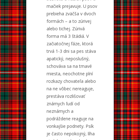
mačiek prejavuje. U psov
prebieha zväčša v dvoch
formách – a to zúrivej
alebo tichej. Zúrivá
forma má 3 štádiá. V
začiatočnej fáze, ktorá
trvá 1-3 dni sa pes stáva
apatický, neposlušný,
schováva sa na tmavé
miesta, neochotne plní
rozkazy chovateľa alebo
na ne vôbec nereaguje,
prestáva rozlišovať
známych ľudí od
neznámych a
podráždene reaguje na
vonkajšie podnety. Psík
je často nepokojný, líha