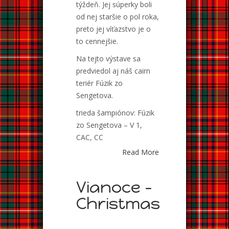
týždeň. Jej súperky boli
od nej staršie o pol roka,
preto jej víťazstvo je o
to cennejšie.
Na tejto výstave sa
predviedol aj náš cairn
teriér Fúzik zo
Sengetova.
trieda šampiónov: Fúzik
zo Sengetova – V 1,
CAC, CC
Read More
Vianoce –
Christmas