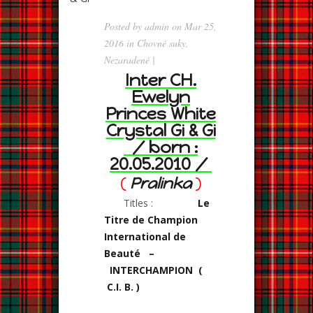
Posted by
admin
on Mar 25,
2016 in
Chovné suky
,
Nezaradené
|
Inter CH.
Ewelyn
Princes White
Crystal Gi & Gi
/ born :
20.05.2010 /
(
Pralinka
)
Titles :
Le
Titre de Champion
International de
Beauté –
INTERCHAMPION (
C.I. B. )