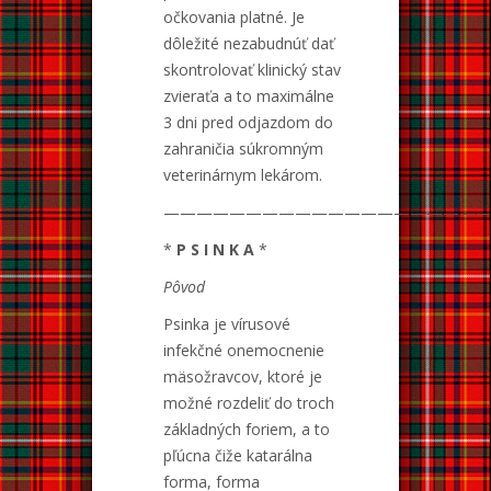
očkovania platné. Je
dôležité nezabudnúť dať
skontrolovať klinický stav
zvieraťa a to maximálne
3 dni pred odjazdom do
zahraničia súkromným
veterinárnym lekárom.
———————————————————
*
P S I N K A
*
Pôvod
Psinka je vírusové
infekčné onemocnenie
mäsožravcov, ktoré je
možné rozdeliť do troch
základných foriem, a to
pľúcna čiže katarálna
forma, forma