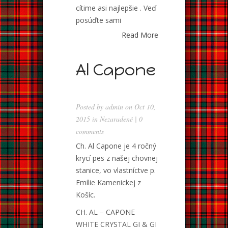
cítime asi najlepšie . Veď
posúďte sami
Read More
Al Capone
Posted by
admin
on Oct 10,
2015 in
Nezaradené
|
0
comments
Ch. Al Capone je 4 ročný
krycí pes z našej chovnej
stanice, vo vlastníctve p.
Emílie Kamenickej z
Košíc.
CH. AL – CAPONE
WHITE CRYSTAL GI & GI