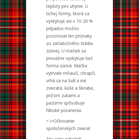
teploty pes uhynie. U
tichej formy, ktorá sa
vyskytuje asi v 10-20 %
prípadov možno
pozorovať len príznaky
zo začiatočného štádia
zúrivej. U mačiek sa
prevažne vyskytuje tiež
forma zúrivá. Mačka
vytrvale mňaučí, chrapčí,
vrhá sa na ľudí a iné
zvieratá, kúše a škriabe,
pričom zubami a
pazúrmi spôsobuje
hlboké poranenia.
< i>Očkovanie
spoločenských zvierat
Aby sme zabránili