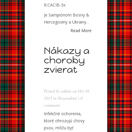
R.CACIB-3x
Je šampiónom Bosny &
Hercegoviny a Ukrainy .
Read More
Nákazy a
choroby
zvierat
Posted by
admin
on Oct 10,
2015 in
Nezaradené
|
0
comments
Infekčné ochorenia,
ktoré ohrozujú chovy
psov, môžu byť