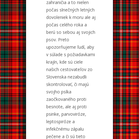
zahraničia a to nielen
počas slnečných letných
dovoleniek k moru ale aj
počas celého roka a
berú so sebou aj svojich
psov. Preto
upozorňujeme ľudí, aby
v súlade s požiadavkami
krajín, kde sú ciele
našich cestovateľov zo
Slovenska nezabudli
skontrolovať, či majú
svojho psíka
zaočkovaného proti
besnote, ale aj proti
psinke, parvoviróze,
leptospiróze a
infekčnému zápalu
pečene a či sú tieto