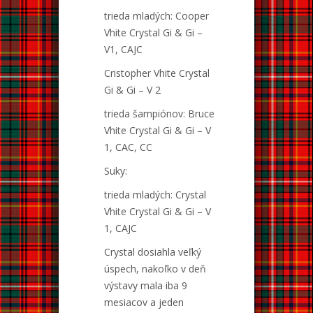
trieda mladých: Cooper
Vhite Crystal Gi & Gi –
V1, CAJC
Cristopher Vhite Crystal
Gi & Gi – V 2
trieda šampiónov: Bruce
Vhite Crystal Gi & Gi – V
1, CAC, CC
Suky:
trieda mladých: Crystal
Vhite Crystal Gi & Gi – V
1, CAJC
Crystal dosiahla veľký
úspech, nakoľko v deň
výstavy mala iba 9
mesiacov a jeden