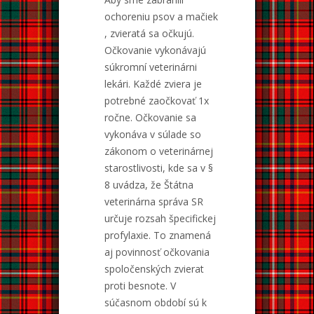
ochoreniu psov a mačiek
, zvieratá sa očkujú.
Očkovanie vykonávajú
súkromní veterinárni
lekári. Každé zviera je
potrebné zaočkovať 1x
ročne. Očkovanie sa
vykonáva v súlade so
zákonom o veterinárnej
starostlivosti, kde sa v §
8 uvádza, že Štátna
veterinárna správa SR
určuje rozsah špecifickej
profylaxie. To znamená
aj povinnosť očkovania
spoločenských zvierat
proti besnote. V
súčasnom období sú k