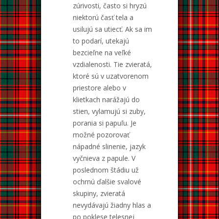
zúrivosti, často si hryzú
niektorú časť tela a
usilujú sa utiecť. Ak sa im
to podarí, utekajú
bezcieľne na veľké
vzdialenosti. Tie zvieratá,
ktoré sú v uzatvorenom
priestore alebo v
klietkach narážajú do
stien, vylamujú si zuby,
porania si papuľu. Je
možné pozorovať
nápadné slinenie, jazyk
vyčnieva z papule. V
poslednom štádiu už
ochrnú ďalšie svalové
skupiny, zvieratá
nevydávajú žiadny hlas a
po poklese telesnej