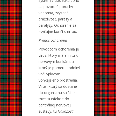
systém v dôsledku čoho
sa pozorujú poruchy
vedomia, zvýšená
dráždivosť, parézy a
paralýzy. Ochorenie sa
zvyčajne končí smrťou.
Prenos ochorenia
Pôvodcom ochorenia je
vírus, ktorý má afinitu k
nervovým bunkám, a
ktorý je pomerne odolný
voči vplyvom
vonkajšieho prostredia.
Vírus, ktorý sa dostane
do organizmu sa šíri z
miesta infekcie do
centrálnej nervovej
sústavy, tu
Nákazová