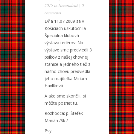
2015 in
Nezaradené
|
0
comments
Dňa 11.07.2009 sa v
Košiciach uskutočnila
Špeciálna klubová
výstava teriérov. Na
výstave sme predviedli 3
psíkov z našej chovnej
stanice a jedného tiež z
nášho chovu predviedla
jeho majiteľka Miriam
Havlíková.
A ako sme skončili, si
môžte pozrieť tu.
Rozhodca: p. Štefek
Marián /Sk /
Psy: