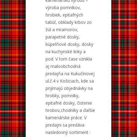
kamenársku výrobu –
výroba pomníkov,
hrobiek, epitafných
tabúľ, obklady krbov zo
žúl a mramorov,
parapetné dosky,
kúpeľňové dosky, dosky
na kuchynské linky a
pod. V tom čase vznikla
aj maloobchodná
predajňa na Kukučínovej
ul.č.4 v Košiciach, kde sa
prijímajú objednávky na
hrobky, pomníky,
epitafné dosky, čistenie
hrobov,chodníky a ďaľšie
kamenárske práce. V
predajni sa predáva
nasledovný sortiment :