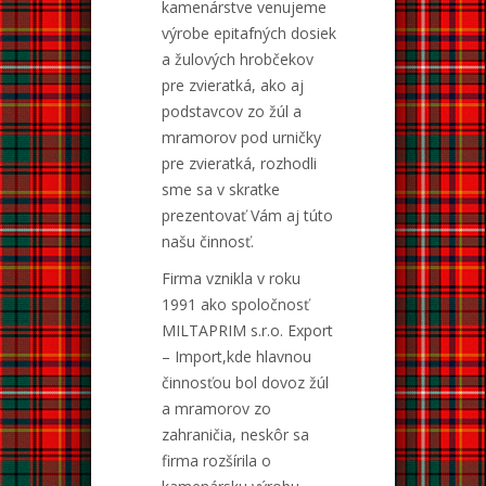
kamenárstve venujeme
výrobe epitafných dosiek
a žulových hrobčekov
pre zvieratká, ako aj
podstavcov zo žúl a
mramorov pod urničky
pre zvieratká, rozhodli
sme sa v skratke
prezentovať Vám aj túto
našu činnosť.
Firma vznikla v roku
1991 ako spoločnosť
MILTAPRIM s.r.o. Export
– Import,kde hlavnou
činnosťou bol dovoz žúl
a mramorov zo
zahraničia, neskôr sa
firma rozšírila o