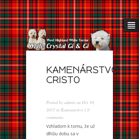
KAMENÁRSTVO
CRISTO
Posted by
admin
on Oct 10,
2015 in
Kamenárstvo
|
0
comments
Vzhľadom k tomu, že už
dlhšiu dobu sa v