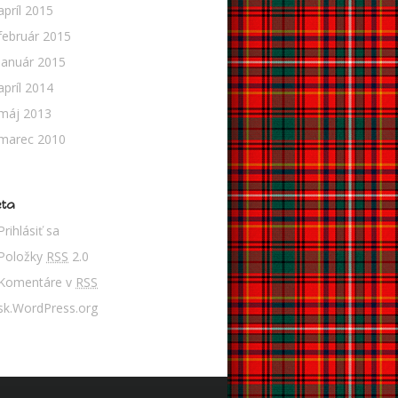
apríl 2015
február 2015
január 2015
apríl 2014
máj 2013
marec 2010
ta
Prihlásiť sa
Položky
RSS
2.0
Komentáre v
RSS
sk.WordPress.org