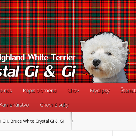
o nás
Popis plemena
Chov
Krycí psy
Štenia
Kamenárstvo
Chovné suky
i CH. Bruce White Crystal Gi & Gi