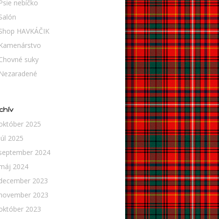
Psie nebíčko
Salón
Shop HAVKÁČIK
Kamenárstvo
Chovné suky
Nezaradené
chív
október 2025
júl 2025
september 2024
máj 2024
december 2023
november 2023
október 2023