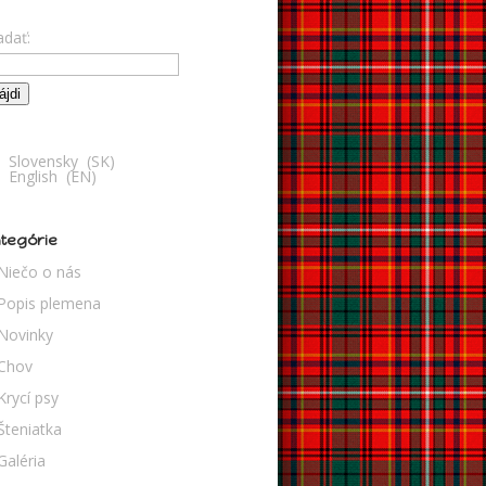
adať:
Slovensky
SK
English
EN
tegórie
Niečo o nás
Popis plemena
Novinky
Chov
Krycí psy
Šteniatka
Galéria