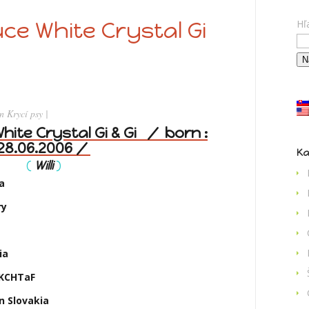
uce White Crystal Gi
Hľ
in
Krycí psy
|
White Crystal Gi & Gi / born :
28.06.2006 /
Ka
(
Willi
)
ia
ry
a
KCHTaF
Slovakia