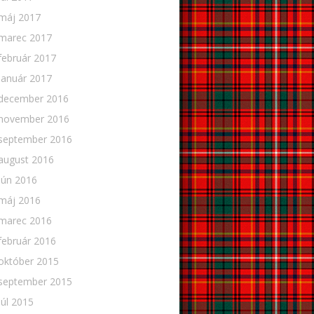
máj 2017
marec 2017
február 2017
január 2017
december 2016
november 2016
september 2016
august 2016
jún 2016
máj 2016
marec 2016
február 2016
október 2015
september 2015
júl 2015