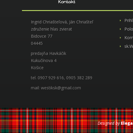
Kontakt
Prih
Ingrid Chriašteľová, Ján Chriašteľ
združenie hlas zvierat
Pol
Bidovce 77
Kom
04445
sk.W
predajňa Havkáčik
Kukučínova 4
Košice
tel. 0907 929 616, 0905 382 289
mail: westiksk@gmail.com
Designed by
Eleg