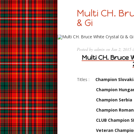
Multi CH. Br
& Gi
Posted by
admin
on Jan 2, 2015 
Multi CH. Bruce 
Titles :
Champion Slovak
Champion Hunga
Champion Serbia
Champion Romani
CLUB
Champion S
Veteran Champion 