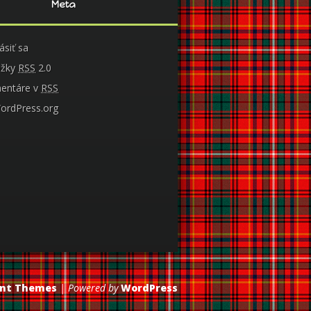
Meta
lásiť sa
ožky
RSS
2.0
entáre v
RSS
ordPress.org
ant Themes
| Powered by
WordPress